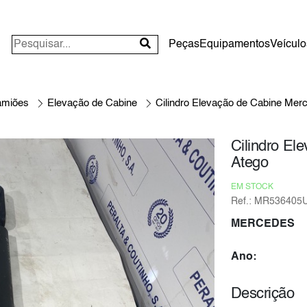
Peças
Equipamentos
Veículo
amiões
Elevação de Cabine
Cilindro Elevação de Cabine Mer
Cilindro El
Atego
EM STOCK
Ref.: MR536405
MERCEDES
Ano:
Descrição