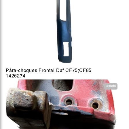
Pára-choques Frontal Daf CF75;CF85
1426274
Usado