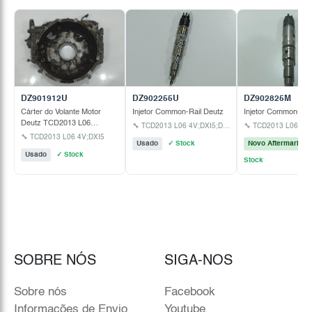
DZ901912U
DZ902255U
DZ902825M
Cárter do Volante Motor
Injetor Common-Rail Deutz
Injetor Common-Rai
Deutz TCD2013 L06
🔧 TCD2013 L06 4V;DXI5;DXI7;D7F;D7E
4V;DXI5
🔧 TCD2013 L06 4V;DXI5
Usado
✓ Stock
Novo Aftermarket
Usado
✓ Stock
Stock
SOBRE NÓS
SIGA-NOS
Sobre nós
Facebook
Informações de Envio
Youtube