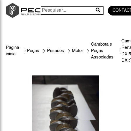
CONTAC
Camb
Cambota e
Página
Rena
Peças
Pesados
Motor
Peças
inicial
DXI
Associadas
DXI