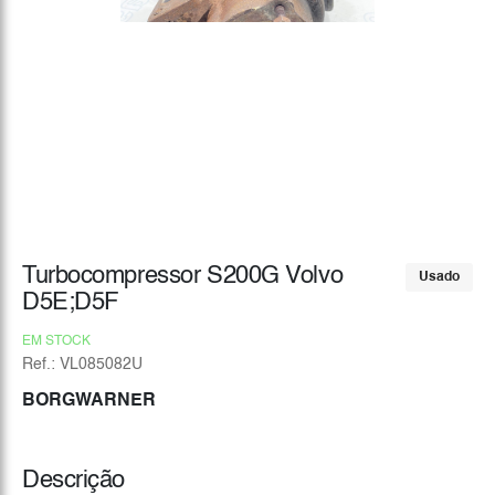
Turbocompressor S200G Volvo
Usado
D5E;D5F
EM STOCK
Ref.: VL085082U
BORGWARNER
Descrição