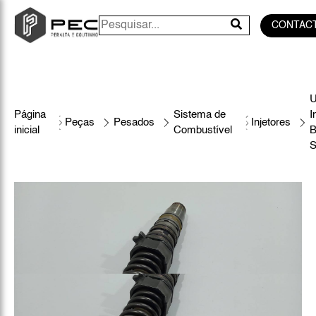
CONTAC
U
Página
Sistema de
I
Peças
Pesados
Injetores
inicial
Combustível
S