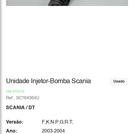
Unidade Injetor-Bomba Scania
Usado
EM STOCK
Ref.: SC764364U
SCANIA
/ DT
Versão:
F;K;N;P;G;R;T;
Ano:
2003-2004