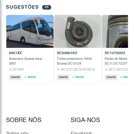
SUGESTÕES
20
8951XC
SC038616U
SC127026U
Autocarro Scania Irizar -
Turbocompressor HX55
Pistão do Motor Sca
2001
Scania DC12124
DC11;DC12;DT13
🔧 DC1201
🔧 DC12.01;DC12.03;DC12.06;DC12.09;DC12.14
🔧 DC11;DC12;DT12
Usado
✓ Stock
Usado
✓ Stock
Usado
✓ Stock
SOBRE NÓS
SIGA-NOS
Sobre nós
Facebook