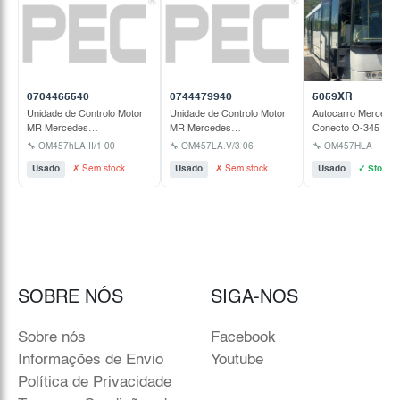
0704465540
0744479940
5059XR
Unidade de Controlo Motor
Unidade de Controlo Motor
Autocarro Mercede
MR Mercedes
MR Mercedes
Conecto O-345 - 2
OM457hLA.II/1-00
OM457LA.V/3-06
🔧 OM457hLA.II/1-00
🔧 OM457LA.V/3-06
🔧 OM457HLA
Usado
✗ Sem stock
Usado
✗ Sem stock
Usado
✓ Stock
SOBRE NÓS
SIGA-NOS
Sobre nós
Facebook
Informações de Envio
Youtube
Política de Privacidade