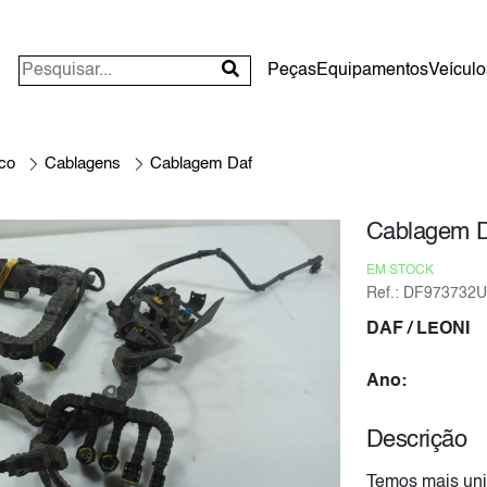
Peças
Equipamentos
Veículo
ico
Cablagens
Cablagem Daf
Cablagem 
EM STOCK
Ref.: DF973732U
DAF
/ LEONI
Ano:
Descrição
Temos mais uni