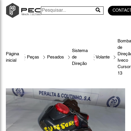
CONTAC
Bomb
de
Sistema
Página
Direçã
Peças
Pesados
de
Volante
inicial
Iveco
Direção
Cursor
13