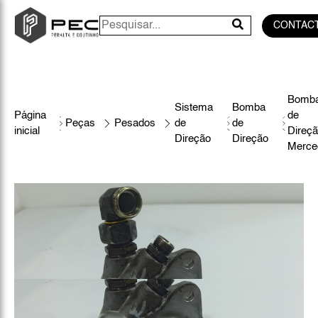
CONTAC
Bomb
Sistema
Bomba
Página
de
Peças
Pesados
de
de
inicial
Direç
Direção
Direção
Merce