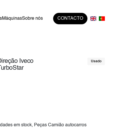
s
Máquinas
Sobre nós
CONTACTO
ireção Iveco
Usado
TurboStar
dades em stock, Peças Camião autocarros