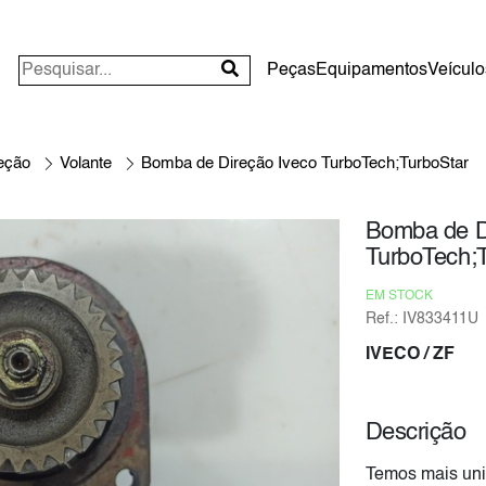
Peças
Equipamentos
Veículo
eção
Volante
Bomba de Direção Iveco TurboTech;TurboStar
Bomba de D
TurboTech;
EM STOCK
Ref.: IV833411U
IVECO
/ ZF
Descrição
Temos mais uni