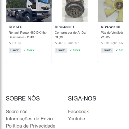
CB15FC
DF264800U
KB974110U
Renault Renax 480 DXI 8x4
Compressor de Ar Daf
Pás do Ventilador K
Basculante - 2013
CF;XF
V1505
🔧 DXI13
🔧 4D130;4D130-1
Usado
✓ Stock
Usado
✓ Stock
Usado
✓ Stock
SOBRE NÓS
SIGA-NOS
Sobre nós
Facebook
Informações de Envio
Youtube
Política de Privacidade