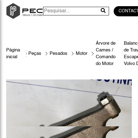
CONTAC
Árvore de
Balanc
Página
Cames /
de Tra
Peças
Pesados
Motor
inicial
Comando
Escap
do Motor
Volvo 