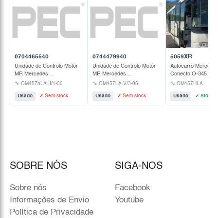
0704465540
0744479940
5059XR
Unidade de Controlo Motor
Unidade de Controlo Motor
Autocarro Mercede
MR Mercedes
MR Mercedes
Conecto O-345 - 2
OM457hLA.II/1-00
OM457LA.V/3-06
🔧 OM457hLA.II/1-00
🔧 OM457LA.V/3-06
🔧 OM457HLA
Usado
✗ Sem stock
Usado
✗ Sem stock
Usado
✓ Stock
SOBRE NÓS
SIGA-NOS
Sobre nós
Facebook
Informações de Envio
Youtube
Política de Privacidade